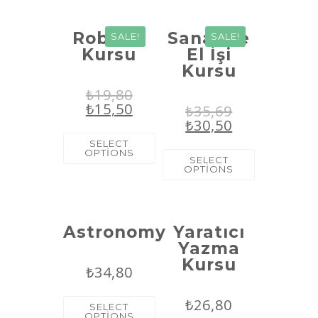
Robotik
Sanat ve
SALE!
SALE!
Kursu
El İşi
Kursu
₺
19,80
₺
15,50
₺
35,69
₺
30,50
SELECT
OPTIONS
SELECT
OPTIONS
Astronomy
Yaratıcı
Yazma
Kursu
₺
34,80
₺
26,80
SELECT
OPTIONS