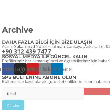
Archive
DAHA FAZLA BİLGİ İÇİN BİZE ULAŞIN
Adres: Sukarno cd.No 33 Hilal mah. Çankaya ,Ankara Tel: 0
+90 312 439 7477
SOSYAL MEDYA İLE GÜNCEL KALIN
Profillerimiz her zaman güncel ve öğrencilerimiz için haberl
acebook
Instagram
Youtube
Link
Slideshare
SPS BÜLTENİNE ABONE OLUN
Bültenimize kayıt olarak güncel etkinliklerimizden haberda