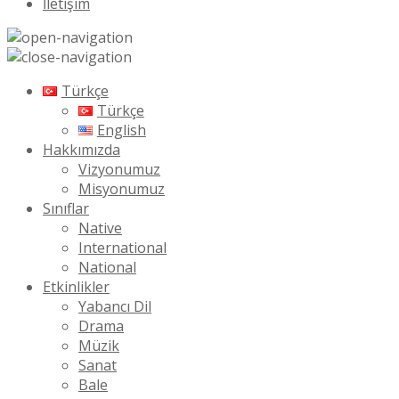
İletişim
Türkçe
Türkçe
English
Hakkımızda
Vizyonumuz
Misyonumuz
Sınıflar
Native
International
National
Etkinlikler
Yabancı Dil
Drama
Müzik
Sanat
Bale