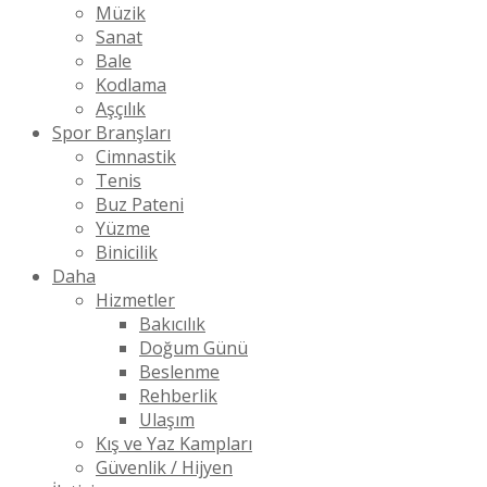
Müzik
Sanat
Bale
Kodlama
Aşçılık
Spor Branşları
Cimnastik
Tenis
Buz Pateni
Yüzme
Binicilik
Daha
Hizmetler
Bakıcılık
Doğum Günü
Beslenme
Rehberlik
Ulaşım
Kış ve Yaz Kampları
Güvenlik / Hijyen