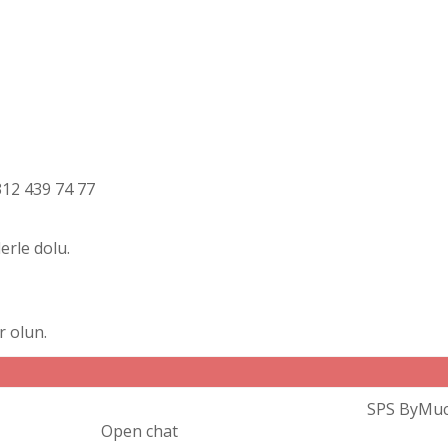
312 439 74 77
erle dolu.
r olun.
SPS ByMuc
Open chat