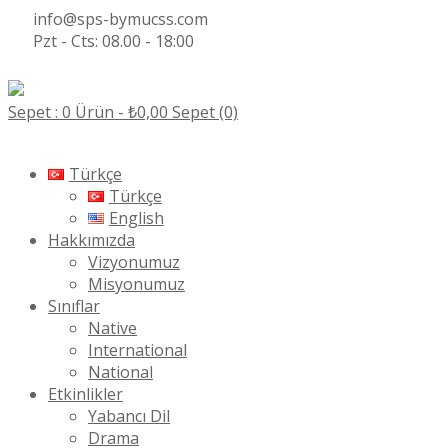
info@sps-bymucss.com
Pzt - Cts: 08.00 - 18:00
Sepet : 0 Ürün -
₺
0,00
Sepet (0)
Türkçe
Türkçe
English
Hakkımızda
Vizyonumuz
Misyonumuz
Sınıflar
Native
International
National
Etkinlikler
Yabancı Dil
Drama