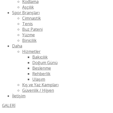
Kodlama
Aşçılık
Spor Branşları
Cimnastik
Tenis
Buz Pateni
Yüzme
Binicilik
Daha
Hizmetler
Bakıcılık
Doğum Günü
Beslenme
Rehberlik
Ulaşım
Kış ve Yaz Kampları
Güvenlik / Hijyen
İletişim
GALERİ